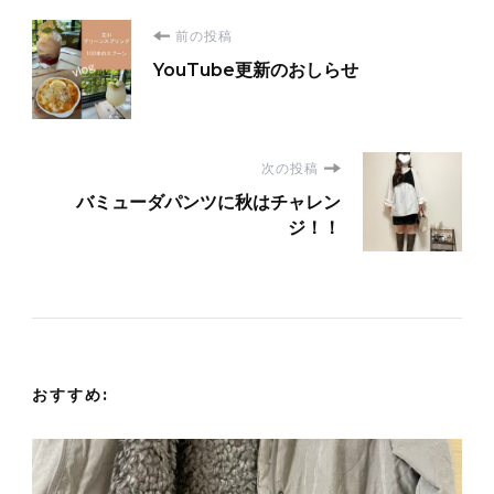
投
前の投稿
YouTube更新のおしらせ
稿
ナ
次の投稿
ビ
バミューダパンツに秋はチャレン
ジ！！
ゲ
ー
シ
おすすめ:
ョ
ン