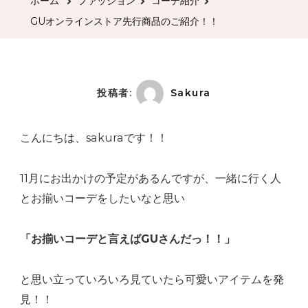
ホーム
ファッション
コーデ紹介
イ
GUオンラインストア先行商品のご紹介！！
ン
ス
ト
ア
投稿者:
Sakura
先
行
こんにちは、sakuraです！！
商
品
11月にお出かけの予定があるんですが、一緒に行く人
の
とお揃いコーデをしたいなと思い
ご
紹
「お揃いコーデと言えばGUさんだっ！！」
介！！
へ
と思い立っていろいろ見ていたら可愛いアイテムを発
の
見！！