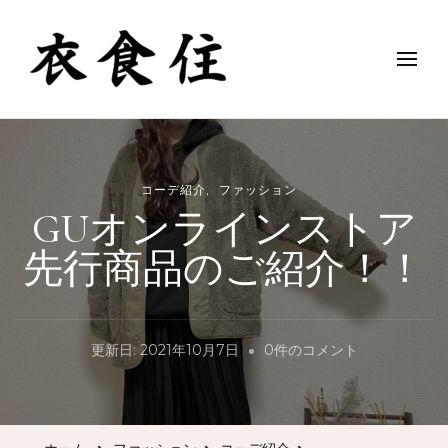
衣 食 住
コーデ紹介
ファッション
GUオンラインストア
先行商品のご紹介！！
GU
更新日:
2021年10月7日
0件のコメント
オ
ン
ラ