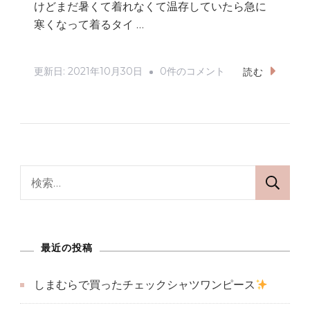
けどまだ暑くて着れなくて温存していたら急に
寒くなって着るタイ …
し
更新日:
2021年10月30日
0件のコメント
読む
ま
む
ら
で
買
検
っ
索:
た
チ
最近の投稿
ェ
ッ
しまむらで買ったチェックシャツワンピース
ク