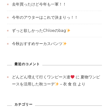
シ
去年買ったけど今年も一軍！！
ャ
ツ
今年のアウターはこれで決まりっ！！
ワ
ン
ずっと欲しかったChloeのbag
ピ
ー
今秋おすすめサーカスパンツ
ス
最近のコメント
へ
の
どんどん増えて行くワンピース達
に
夏物ワンピ
ースを活用した秋コーデ
– 衣 食 住
より
カテゴリー