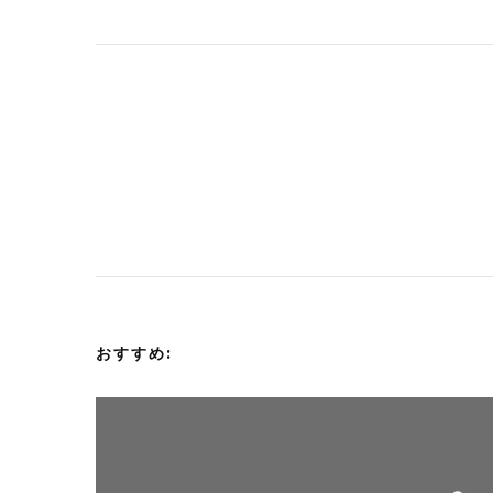
投
稿
ナ
ビ
ゲ
おすすめ:
ー
シ