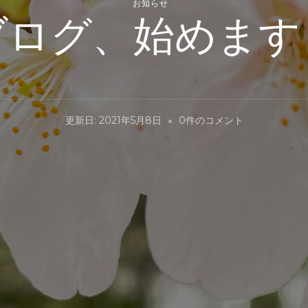
お知らせ
ブログ、始めます
ブ
更新日:
2021年5月8日
0件のコメント
ロ
グ、
始
め
ま
す！
へ
の